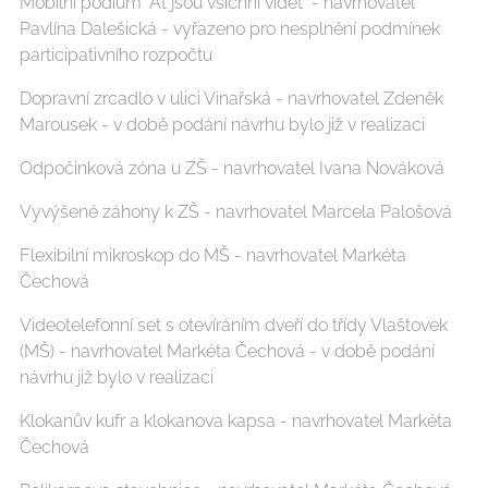
Mobilní podium "Ať jsou všichni vidět" - navrhovatel
Pavlína Dalešická - vyřazeno pro nesplnění podmínek
participativního rozpočtu
Dopravní zrcadlo v ulici Vinařská - navrhovatel Zdeněk
Marousek - v době podání návrhu bylo již v realizaci
Odpočinková zóna u ZŠ - navrhovatel Ivana Nováková
Vyvýšené záhony k ZŠ - navrhovatel Marcela Palošová
Flexibilní mikroskop do MŠ - navrhovatel Markéta
Čechová
Videotelefonní set s otevíráním dveří do třídy Vlaštovek
(MŠ) - navrhovatel Markéta Čechová - v době podání
návrhu již bylo v realizaci
Klokanův kufr a klokanova kapsa - navrhovatel Markéta
Čechová