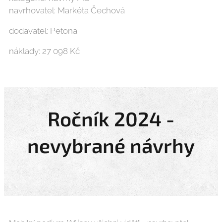
navrhovatel: Markéta Čechová
dodavatel: Petona
náklady: 27 098 Kč
Ročník 2024 -
nevybrané návrhy