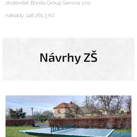
zhotovitel: Bonita Group Service s.r.o.
náklady: 148 261,3 Kč
Návrhy ZŠ