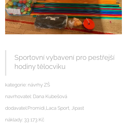
Sportovní vybavení pro pestřejší
hodiny tělocviku
kategorie: návrhy ZŠ
navrhovatel: Dana Kubešová
dodavatel:Promidi,Laca Sport, Jipast
náklady: 33 173 Kč