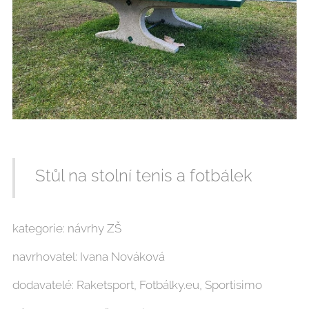
Stůl na stolní tenis a fotbálek
kategorie: návrhy ZŠ
navrhovatel: Ivana Nováková
dodavatelé: Raketsport, Fotbálky.eu, Sportisimo