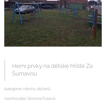
Herní prvky na dětské hřiště Za
Šumavou
kategorie: návrhy občanů
navrhovatel: Simona Fuxová